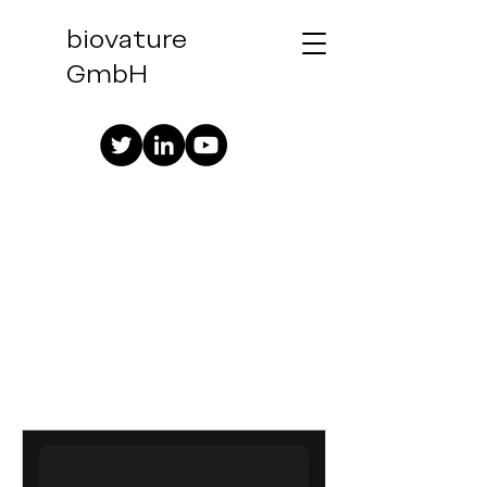
biovature
GmbH
Datenanalyse-
Programme
Ich bin ein Textabschnitt. Klicke
hier und bearbeite mich.